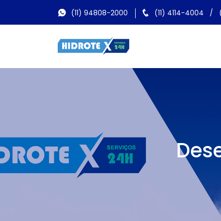
(11) 94808-2000
(11) 4114-4004
/
Dese